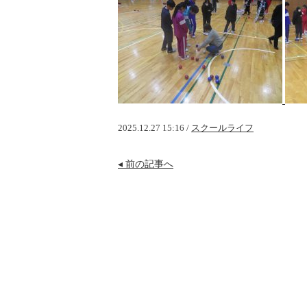
2025.12.27 15:16 /
スクールライフ
投
◂ 前の記事へ
稿
ナ
ビ
ゲ
ー
シ