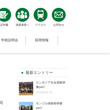
証明書
保護者様へ
アクセス
お問合せ
学校説明会
採用情報
最新エントリー
カンボジア社会貢献研
修part2
2026年8月7日
同
モンゴル姉妹校研修
part3