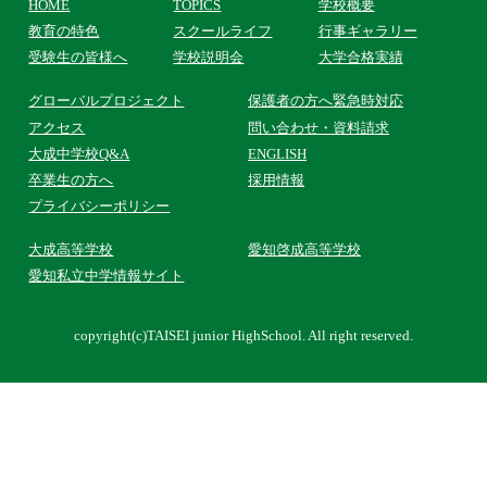
HOME
TOPICS
学校概要
教育の特色
スクールライフ
行事ギャラリー
受験生の皆様へ
学校説明会
大学合格実績
グローバル
プロジェクト
保護者の方へ
緊急時対応
アクセス
問い合わせ・
資料請求
大成中学校Q&A
ENGLISH
卒業生の方へ
採用情報
プライバシー
ポリシー
大成高等学校
愛知啓成高等学校
愛知私立中学情報サイト
copyright(c)TAISEI junior HighSchool. All right reserved.