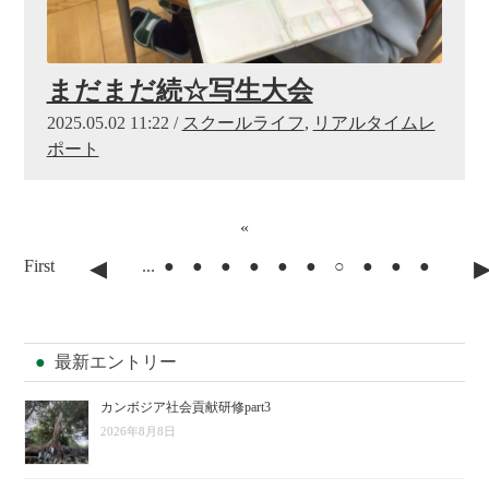
まだまだ続☆写生大会
2025.05.02 11:22 /
スクールライフ
,
リアルタイムレ
ポート
«
◂
First
...
●
●
●
●
●
●
○
●
●
●
最新エントリー
カンボジア社会貢献研修part3
2026年8月8日