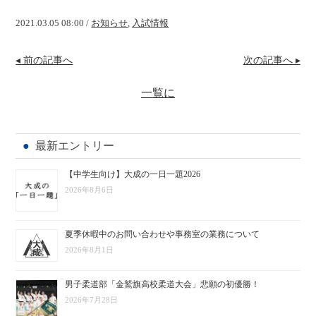
2021.03.05 08:00 /
お知らせ
,
入試情報
投
◂ 前の記事へ
次の記事へ ▸
稿
ナ
一覧に
ビ
ゲ
最新エントリー
ー
【中学生向け】大成の一日一題2026
シ
2026年8月6日
ョ
夏季休暇中のお問い合わせや事務室の業務について
ン
2026年8月1日
男子柔道部「金鷲旗高校柔道大会」悲願の初優勝！
2026年7月28日