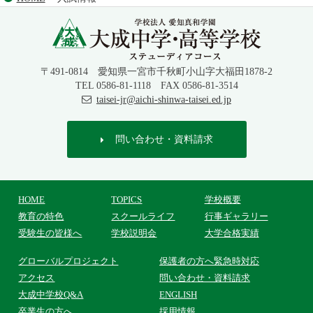
〒491-0814 愛知県一宮市千秋町小山字大福田1878-2
TEL 0586-81-1118 FAX 0586-81-3514
taisei-jr@aichi-shinwa-taisei.ed.jp
問い合わせ・資料請求
HOME
TOPICS
学校概要
教育の特色
スクールライフ
行事ギャラリー
受験生の皆様へ
学校説明会
大学合格実績
グローバル
プロジェクト
保護者の方へ
緊急時対応
アクセス
問い合わせ・
資料請求
大成中学校Q&A
ENGLISH
卒業生の方へ
採用情報