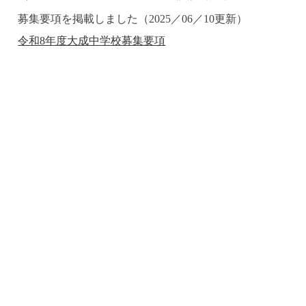
募集要項を掲載しました（2025／06／10更新）
令和8年度大成中学校募集要項
新型コロナウイルス感染防止のため、入試情報の変更や連絡が
ある場合、このページに掲載しますのでご確認ください。
2022年1月29日（土）中期試験・30日（日）後期試験を
受験される皆さんへ（2022年1月28日（金）更新）
中期試験（29日）面接時間の目安
後期試験（30日）面接時間の目安