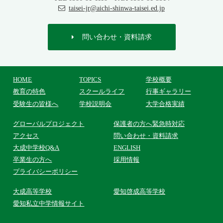
taisei-jr@aichi-shinwa-taisei.ed.jp
問い合わせ・資料請求
HOME
TOPICS
学校概要
教育の特色
スクールライフ
行事ギャラリー
受験生の皆様へ
学校説明会
大学合格実績
グローバル
プロジェクト
保護者の方へ
緊急時対応
アクセス
問い合わせ・
資料請求
大成中学校Q&A
ENGLISH
卒業生の方へ
採用情報
プライバシー
ポリシー
大成高等学校
愛知啓成高等学校
愛知私立中学情報サイト