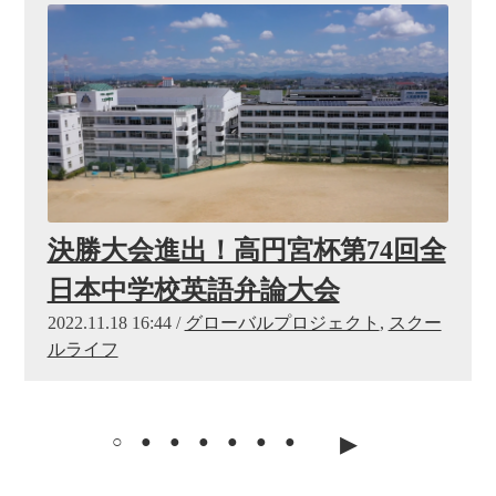
決勝大会進出！高円宮杯第74回全
日本中学校英語弁論大会
2022.11.18 16:44 /
グローバルプロジェクト
,
スクー
ルライフ
▸
○
●
●
●
●
●
●